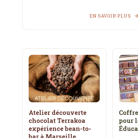
EN SAVOIR PLUS
Atelier découverte
Coffre
chocolat Terrakoa
pour l
expérience bean-to-
Éduca
bar à Marseille