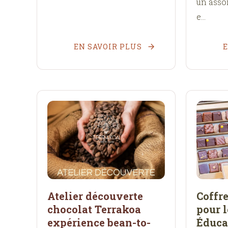
un assor
e...
EN SAVOIR PLUS
E
Atelier découverte
Coffre
chocolat Terrakoa
pour l
expérience bean-to-
Éduca