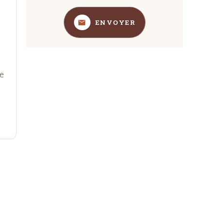
ENVOYER
de