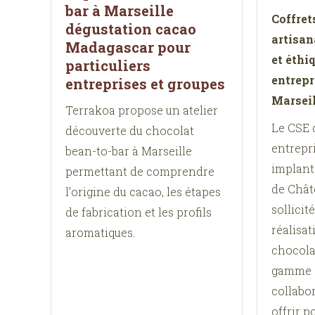
bar à Marseille
Coffret
dégustation cacao
artisan
Madagascar pour
et éthi
particuliers
entrepr
entreprises et groupes
Marseil
Terrakoa propose un atelier
Le CSE 
découverte du chocolat
entrepri
bean-to-bar à Marseille
implant
permettant de comprendre
de Chât
l’origine du cacao, les étapes
sollicit
de fabrication et les profils
réalisat
aromatiques.
chocola
gamme d
collabor
offrir p