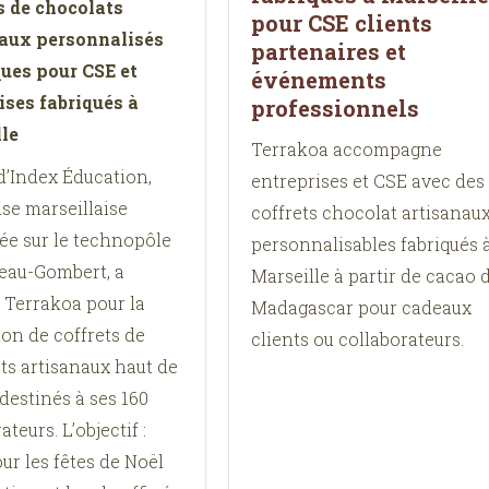
s de chocolats
pour CSE clients
aux personnalisés
partenaires et
ques pour CSE et
événements
ises fabriqués à
professionnels
le
Terrakoa accompagne
d’Index Éducation,
entreprises et CSE avec des
se marseillaise
coffrets chocolat artisanau
ée sur le technopôle
personnalisables fabriqués 
eau-Gombert, a
Marseille à partir de cacao 
é Terrakoa pour la
Madagascar pour cadeaux
ion de coffrets de
clients ou collaborateurs.
ts artisanaux haut de
estinés à ses 160
ateurs. L’objectif :
our les fêtes de Noël