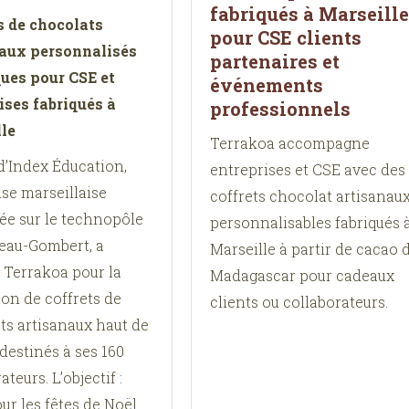
fabriqués à Marseill
s de chocolats
pour CSE clients
aux personnalisés
partenaires et
ques pour CSE et
événements
ises fabriqués à
professionnels
le
Terrakoa accompagne
d’Index Éducation,
entreprises et CSE avec des
se marseillaise
coffrets chocolat artisanau
ée sur le technopôle
personnalisables fabriqués 
eau-Gombert, a
Marseille à partir de cacao 
é Terrakoa pour la
Madagascar pour cadeaux
ion de coffrets de
clients ou collaborateurs.
ts artisanaux haut de
estinés à ses 160
ateurs. L’objectif :
our les fêtes de Noël