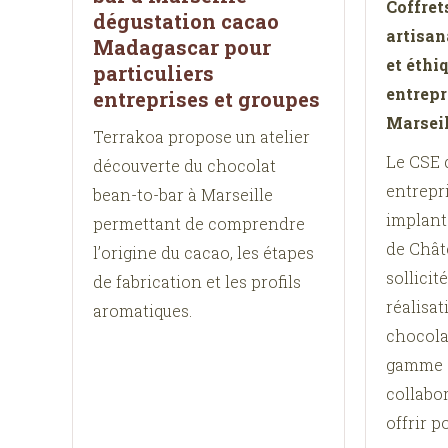
Coffret
dégustation cacao
artisan
Madagascar pour
et éthi
particuliers
entrepr
entreprises et groupes
Marseil
Terrakoa propose un atelier
Le CSE 
découverte du chocolat
entrepri
bean-to-bar à Marseille
implant
permettant de comprendre
de Chât
l’origine du cacao, les étapes
sollicit
de fabrication et les profils
réalisat
aromatiques.
chocola
gamme d
collabor
offrir p